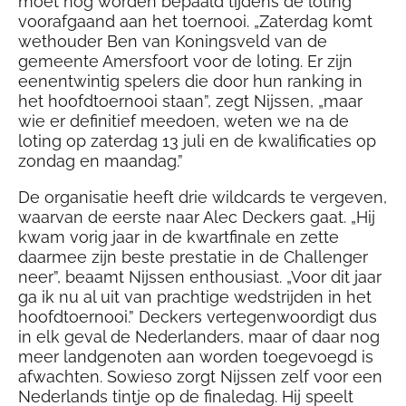
moet nog worden bepaald tijdens de loting
voorafgaand aan het toernooi. „Zaterdag komt
wethouder Ben van Koningsveld van de
gemeente Amersfoort voor de loting. Er zijn
eenentwintig spelers die door hun ranking in
het hoofdtoernooi staan”, zegt Nijssen, „maar
wie er definitief meedoen, weten we na de
loting op zaterdag 13 juli en de kwalificaties op
zondag en maandag.”
De organisatie heeft drie wildcards te vergeven,
waarvan de eerste naar Alec Deckers gaat. „Hij
kwam vorig jaar in de kwartfinale en zette
daarmee zijn beste prestatie in de Challenger
neer”, beaamt Nijssen enthousiast. „Voor dit jaar
ga ik nu al uit van prachtige wedstrijden in het
hoofdtoernooi.” Deckers vertegenwoordigt dus
in elk geval de Nederlanders, maar of daar nog
meer landgenoten aan worden toegevoegd is
afwachten. Sowieso zorgt Nijssen zelf voor een
Nederlands tintje op de finaledag. Hij speelt