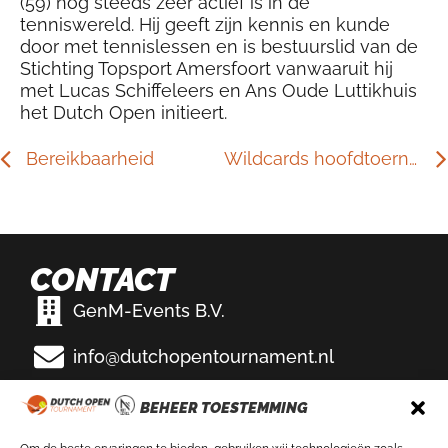
(59) nog steeds zeer actief is in de
tenniswereld. Hij geeft zijn kennis en kunde
door met tennislessen en is bestuurslid van de
Stichting Topsport Amersfoort vanwaaruit hij
met Lucas Schiffeleers en Ans Oude Luttikhuis
het Dutch Open initieert.
Bereikbaarheid
Wildcards hoofdtoernooi
CONTACT
GenM-Events B.V.
info@dutchopentournament.nl
Eemslag Tennis & Padel
BEHEER TOESTEMMING
Bikkersweg 100
3752 WV Bunschoten-Spakenburg