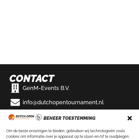
CONTACT
GenM-Events B.V.
info@dutchopentournament.nl
Eemslag Tennis & Padel
BEHEER TOESTEMMING
Bikkersweg 100
3752 WV Bunschoten-Spakenburg
Om de beste ervaringen te bieden, gebruiken wij technologieën zoals
cookies om informatie over je apparaat op te slaan en/of te raadplegen.