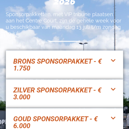
2026
Sponsorpakketten, met VIP tribune plaatsen
aan het Centre Court, zijn de gehele week voor
u beschikbaar van maandag 13 juli t/m zondag
19 juli.
BRONS SPONSORPAKKET - €
1.750
ZILVER SPONSORPAKKET - €
3.000
GOUD SPONSORPAKKET - €
6.000