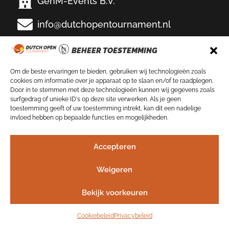
GenM-Events B.V.
info@dutchopentournament.nl
Eemslag Tennis & Padel
BEHEER TOESTEMMING
Bikkersweg 100
3752 WV Bunschoten-Spakenburg
Om de beste ervaringen te bieden, gebruiken wij technologieën zoals
cookies om informatie over je apparaat op te slaan en/of te raadplegen.
VOLG ONS OP
Door in te stemmen met deze technologieën kunnen wij gegevens zoals
surfgedrag of unieke ID's op deze site verwerken. Als je geen
toestemming geeft of uw toestemming intrekt, kan dit een nadelige
invloed hebben op bepaalde functies en mogelijkheden.
NIEUWSBRIEF
Accepteren
Schrijf je nu in!
Weigeren
Bekijk voorkeuren
©2026
–
Privacybeleid
–
Gebruikersvoorwaarden
Cookiebeleid
Privacybeleid