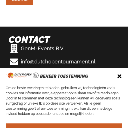
CONTACT
GenM-Events B.V.
info@dutchopentournament.nl
Eemslag Tennis & Padel
BEHEER TOESTEMMING
Bikkersweg 100
3752 WV Bunschoten-Spakenburg
Om de beste ervaringen te bieden, gebruiken wij technologieën zoals
cookies om informatie over je apparaat op te slaan en/of te raadplegen.
VOLG ONS OP
Door in te stemmen met deze technologieën kunnen wij gegevens zoals
surfgedrag of unieke ID's op deze site verwerken. Als je geen
toestemming geeft of uw toestemming intrekt, kan dit een nadelige
invloed hebben op bepaalde functies en mogelijkheden.
NIEUWSBRIEF