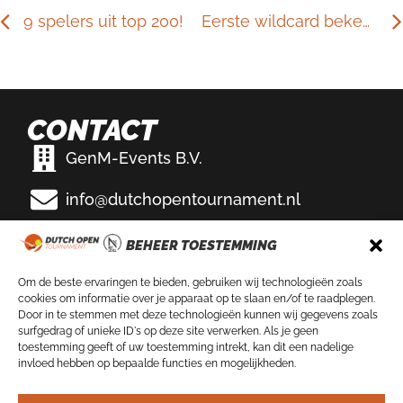
9 spelers uit top 200!
Eerste wildcard bekend!
CONTACT
GenM-Events B.V.
info@dutchopentournament.nl
Eemslag Tennis & Padel
BEHEER TOESTEMMING
Bikkersweg 100
3752 WV Bunschoten-Spakenburg
Om de beste ervaringen te bieden, gebruiken wij technologieën zoals
cookies om informatie over je apparaat op te slaan en/of te raadplegen.
VOLG ONS OP
Door in te stemmen met deze technologieën kunnen wij gegevens zoals
surfgedrag of unieke ID's op deze site verwerken. Als je geen
toestemming geeft of uw toestemming intrekt, kan dit een nadelige
invloed hebben op bepaalde functies en mogelijkheden.
NIEUWSBRIEF