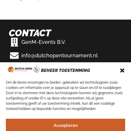
CONTACT
GenM-Events B.V.
info@dutchopentournament.nl
Eemslag Tennis & Padel
BEHEER TOESTEMMING
Bikkersweg 100
3752 WV Bunschoten-Spakenburg
Om de beste ervaringen te bieden, gebruiken wij technologieën zoals
cookies om informatie over je apparaat op te slaan en/of te raadplegen.
VOLG ONS OP
Door in te stemmen met deze technologieën kunnen wij gegevens zoals
surfgedrag of unieke ID's op deze site verwerken. Als je geen
toestemming geeft of uw toestemming intrekt, kan dit een nadelige
invloed hebben op bepaalde functies en mogelijkheden.
NIEUWSBRIEF
Accepteren