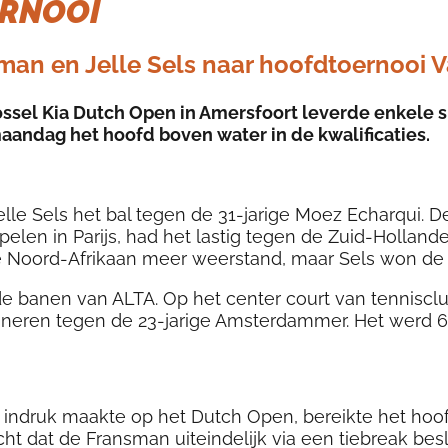
ERNOOI
rman en Jelle Sels naar hoofdtoernooi 
ssel Kia Dutch Open in Amersfoort leverde enkele s
andag het hoofd boven water in de kwalificaties.
lle Sels het bal tegen de 31-jarige Moez Echarqui. De 
en in Parijs, had het lastig tegen de Zuid-Hollander
e Noord-Afrikaan meer weerstand, maar Sels won de t
 banen van ALTA. Op het center court van tennisclub 
poneren tegen de 23-jarige Amsterdammer. Het werd 
l indruk maakte op het Dutch Open, bereikte het hoof
ht dat de Fransman uiteindelijk via een tiebreak besl