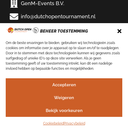
GenM-Events B.V.
info@dutchopentournament.nl
Eemslag Tennis & Padel
BEHEER TOESTEMMING
Bikkersweg 100
3752 WV Bunschoten-Spakenburg
Om de beste ervaringen te bieden, gebruiken wij technologieën zoals
cookies om informatie over je apparaat op te slaan en/of te raadplegen.
VOLG ONS OP
Door in te stemmen met deze technologieën kunnen wij gegevens zoals
surfgedrag of unieke ID's op deze site verwerken. Als je geen
toestemming geeft of uw toestemming intrekt, kan dit een nadelige
invloed hebben op bepaalde functies en mogelijkheden.
NIEUWSBRIEF
Accepteren
Schrijf je nu in!
Weigeren
Bekijk voorkeuren
©2026
–
Privacybeleid
–
Gebruikersvoorwaarden
Cookiebeleid
Privacybeleid