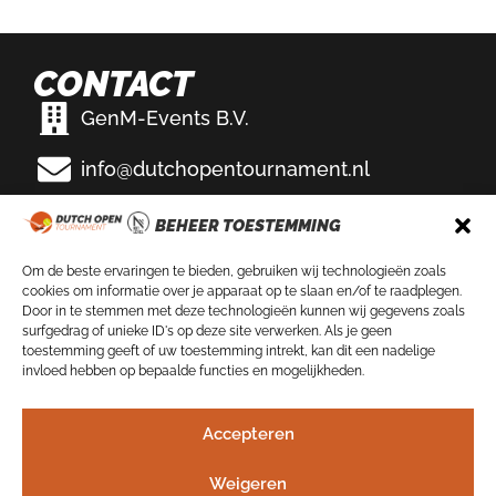
CONTACT
GenM-Events B.V.
info@dutchopentournament.nl
Eemslag Tennis & Padel
BEHEER TOESTEMMING
Bikkersweg 100
3752 WV Bunschoten-Spakenburg
Om de beste ervaringen te bieden, gebruiken wij technologieën zoals
cookies om informatie over je apparaat op te slaan en/of te raadplegen.
VOLG ONS OP
Door in te stemmen met deze technologieën kunnen wij gegevens zoals
surfgedrag of unieke ID's op deze site verwerken. Als je geen
toestemming geeft of uw toestemming intrekt, kan dit een nadelige
invloed hebben op bepaalde functies en mogelijkheden.
NIEUWSBRIEF
Accepteren
Schrijf je nu in!
Weigeren